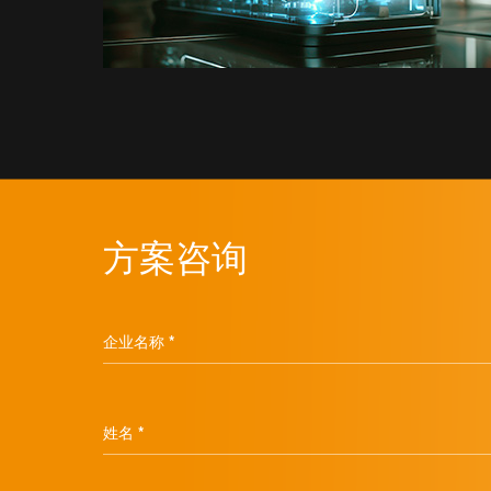
方案咨询
企业名称 *
姓名 *