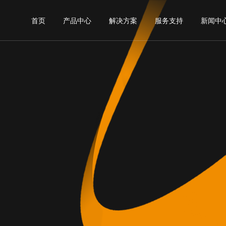
首页
产品中心
解决方案
服务支持
新闻中