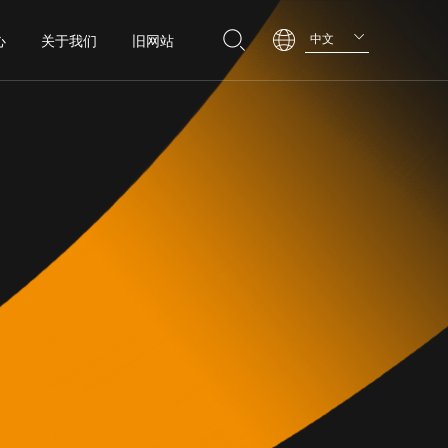
中文
心
关于我们
旧网站