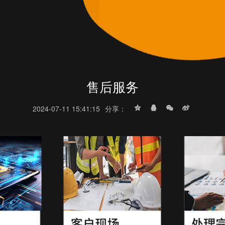
售后服务
2024-07-11 15:41:15
分享：