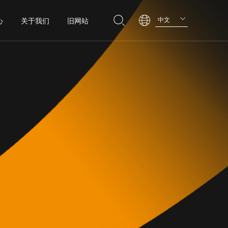
中文
心
关于我们
旧网站