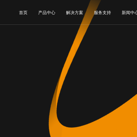
首页
产品中心
解决方案
服务支持
新闻中