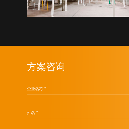
方案咨询
企业名称 *
姓名 *