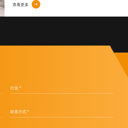
查看更多
行业 *
联系方式 *